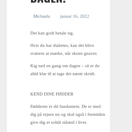
Michaela
januar 16, 2022
Delbehandling
Det kan godt betale sig.
Bøjlebehandling
Hvis du har diabetes, kan det blive
sværere at mærke, når skoen gnaver.
Kig ned en gang om dagen – så er du
Årsstatus
altid klar til at tage det næste skridt.
Indlæg/SOLEMAIDS
KEND DINE FØDDER
Fødderne er dit fundament. De er med
dig på rejsen nu og skal også i fremtiden
Journaloptagelse
give dig et solidt ståsted i livet.