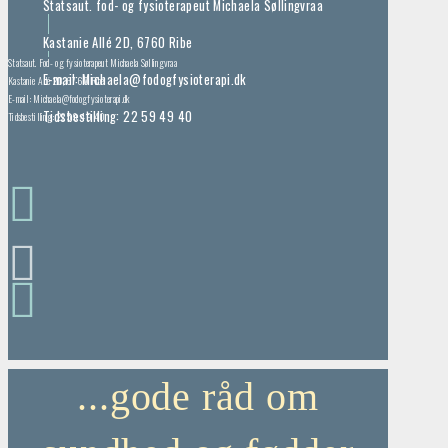
Statsaut. fod- og fysioterapeut Michaela Søllingvraa
Kastanie Allé 2D, 6760 Ribe
Statsaut. Fod- og fysioterapeut Michaela Søllingvraa
E-mail: Michaela@fodogfysioterapi.dk
Kastanie Allé 2D, 6760 Ribe
E-mail: Michaela@fodogfysioterapi.dk
Tidsbestilling: 22 59 49 40
Tidsbestilling: 22 59 49 40
...gode råd om