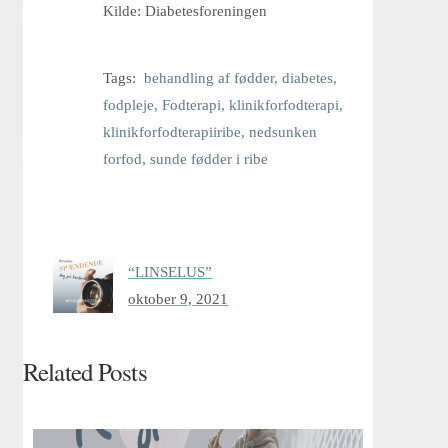
Kilde: Diabetesforeningen
Persondatapolitik
Tags:
behandling af fødder
,
diabetes
,
fodpleje
,
Fodterapi
,
klinikforfodterapi
,
Cookies
klinikforfodterapiiribe
,
nedsunken
forfod
,
sunde fødder i ribe
“LINSELUS”
oktober 9, 2021
Related Posts