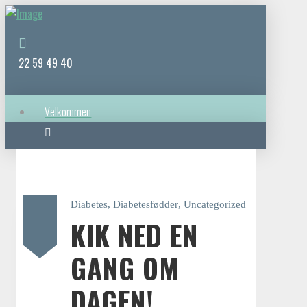
22 59 49 40
Velkommen
Behandlinger
22 59 49 40
Diabetes
,
Diabetesfødder
,
Uncategorized
KIK NED EN
Fodbehandling
GANG OM
DAGEN!
Kompliceret fodbehandling