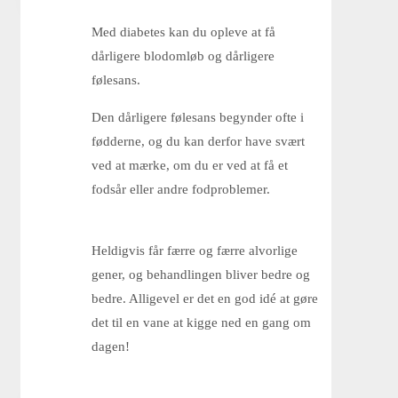
Med diabetes kan du opleve at få
FOD-& FYSIOTERAPI
dårligere blodomløb og dårligere
følesans.
Tilskud
Den dårligere følesans begynder ofte i
fødderne, og du kan derfor have svært
ved at mærke, om du er ved at få et
Kontakt
fodsår eller andre fodproblemer.
Heldigvis får færre og færre alvorlige
Fodproblemer
gener, og behandlingen bliver bedre og
bedre. Alligevel er det en god idé at gøre
det til en vane at kigge ned en gang om
GDPR
dagen!