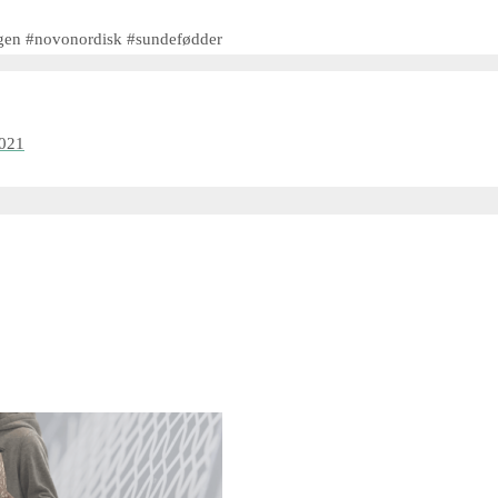
ngen #novonordisk #sundefødder
2021