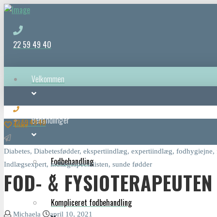
22 59 49 40
Velkommen
Behandlinger
22 59 49 40
Like
Diabetes
,
Diabetesfødder
,
ekspertiindlæg
,
expertiindlæg
,
fodhygiejne
,
Fodbehandling
Indlægsexpert
,
indlægsspecialisten
,
sunde fødder
FOD- & FYSIOTERAPEUTEN
Kompliceret fodbehandling
Michaela
april 10, 2021