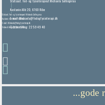
Statsaut. fod- og fysioterapeut Michaela Søllingvraa
Kastanie Allé 2D, 6760 Ribe
Statsaut. Fod- og fysioterapeut Michaela Søllingvraa
E-mail: Michaela@fodogfysioterapi.dk
Kastanie Allé 2D, 6760 Ribe
E-mail: Michaela@fodogfysioterapi.dk
Tidsbestilling: 22 59 49 40
Tidsbestilling: 22 59 49 40
...gode