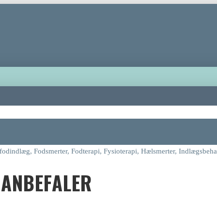
fodindlæg
,
Fodsmerter
,
Fodterapi
,
Fysioterapi
,
Hælsmerter
,
Indlægsbeha
 ANBEFALER