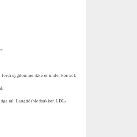
r.
en, fordi sygdomme ikke er under kontrol.
l.
gtige tal: Langtidsblodsukker, LDL-