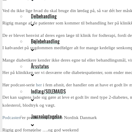
Ved du ikke lige hvad du skal bruge din lørdag på, så var dét her m
Delbehandling
Rigtig mange af de patienter som kommer til behandling her på klinikke
De er blevet henvist af deres egen læge til klinik for fodterapi, fordi 
Bøjlebehandling
I kølvandet på sygdommen medfølger alt for mange kedelige senkompl
Mange diabetikere kender ikke deres egne tal eller behandlingsmål, vi
Årsstatus
Her på klinikken ser vi desværre ofte diabetespatienter, som ender med 
Hør podcast-serie
her
i fem afsnit, der handler om at have et godt liv
Indlæg/SOLEMAIDS
Det kan sagtens lade sig gøre at leve et godt liv med type 2-diabetes,
kolesterol, blodtryk og vægt.
Journaloptagelse
Podcasten
er produceret af Novo Nordisk Danmark
Rigtig god fornøjelse ….og god weekend