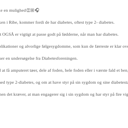
åske en mulighed👏🏼🎧
n i Ribe, kommer fordi de har diabetes, oftest type 2- diabetes.
det OGSÅ er vigtigt at passe godt på fødderne, når man har diabetes.
ikationer og alvorlige følgesygdomme, som kun de færreste er klar ove
ser en undersøgelse fra Diabetesforeningen.
at få amputeret tæer, dele af foden, hele foden eller i værste fald et b
 med type 2-diabetes, og om at have styr på sin sygdom og sine diabetesta
 men det kræver, at man engagerer sig i sin sygdom og har styr på fire vi