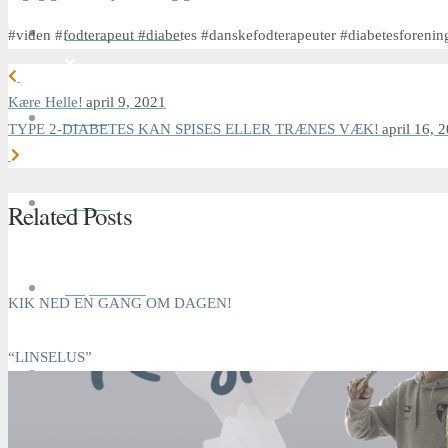
FOD-& FYSIOTERAPI
#viden #fodterapeut #diabetes #danskefodterapeuter #diabetesforeni
Kære Helle!
april 9, 2021
Tilskud
TYPE 2-DIABETES KAN SPISES ELLER TRÆNES VÆK!
april 16, 
Kontakt
Related Posts
Fodproblemer
KIK NED EN GANG OM DAGEN!
“LINSELUS”
GDPR